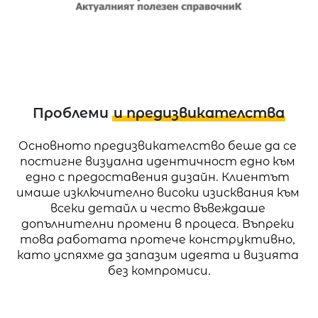
Проблеми
и предизвикателства
Основното предизвикателство беше да се 
постигне визуална идентичност едно към 
едно с предоставения дизайн. Клиентът 
имаше изключително високи изисквания към 
всеки детайл и често въвеждаше 
допълнителни промени в процеса. Въпреки 
това работата протече конструктивно, 
като успяхме да запазим идеята и визията 
без компромиси.