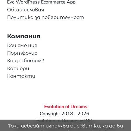
Evo WordPress Ecommerce App
Общи условия
Политика за поверителност
Компания
Кои сме ние
Портфолио
Как работим?
Кариери
Контакти
Evolution of Dreams
Copyright 2018 - 2026
Evolution of Dreams EOOD.
Този уебсайт използва бисквитки, за да ви
Registered in Bulgaria | UIC: 205226681 | VAT: