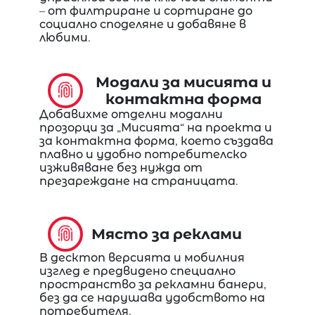
– от филтриране и сортиране до
социално споделяне и добавяне в
любими.
Модали за мисията и
контактна форма
Добавихме отделни модални
прозорци за „Мисията“ на проекта и
за контактна форма, което създава
плавно и удобно потребителско
изживяване без нужда от
презареждане на страницата.
Място за реклами
В десктоп версията и мобилния
изглед е предвидено специално
пространство за рекламни банери,
без да се нарушава удобството на
потребителя.