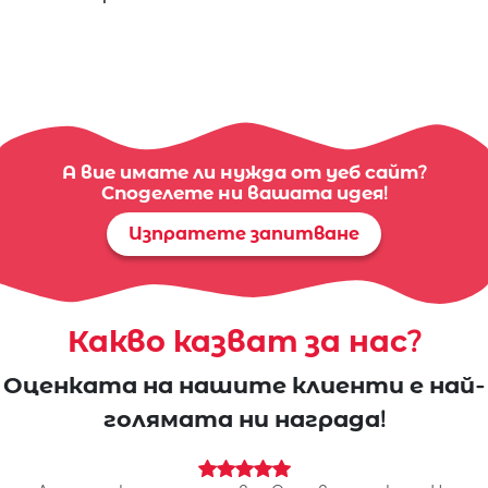
А вие имате ли нужда от уеб сайт?
Споделете ни вашата идея!
Изпратете запитване
Какво казват за нас?
Оценката на нашите клиенти е най-
голямата ни награда!