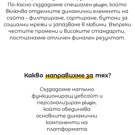
По-късно създадохме специален plugin, който 
включва отделните динамични елементи на 
сайта – филтриране, сортиране, бутони за 
социални мрежи и запазване в любими. Въпреки 
честите промени и високите стандарти, 
постигнахме отличен финален резултат.
Какво
направихме за
тях?
Създадохме напълно 
функциониращ уебсайт и 
персонализиран plugin, 
който обединява 
основните динамични 
компоненти на 
платформата.