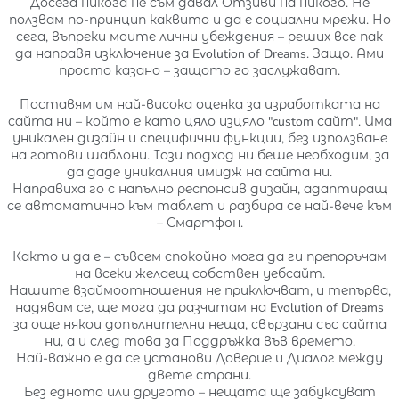
Досега никога не съм давал Отзиви на никого. Не
ползвам по-принцип каквито и да е социални мрежи. Но
сега, въпреки моите лични убеждения – реших все пак
да направя изключение за Evolution of Dreams. Защо. Ами
просто казано – защото го заслужават.
Поставям им най-висока оценка за изработката на
сайта ни – който е като цяло изцяло "custom сайт". Има
уникален дизайн и специфични функции, без използване
на готови шаблони. Този подход ни беше необходим, за
да даде уникалния имидж на сайта ни.
Направиха го с напълно респонсив дизайн, адаптиращ
се автоматично към таблет и разбира се най-вече към
– Смартфон.
Както и да е – съвсем спокойно мога да ги препоръчам
на всеки желаещ собствен уебсайт.
Нашите взаймоотношения не приключват, и тепърва,
надявам се, ще мога да разчитам на Evolution of Dreams
за още някои допълнителни неща, свързани със сайта
ни, а и след това за Поддръжка във времето.
Най-важно е да се установи Доверие и Диалог между
двете страни.
Без едното или другото – нещата ще забуксуват