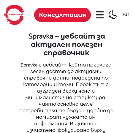
Консултация
BG
Spravka – уебсайт за
актуален полезен
справочник
Spravka е уебсайт, който предлага 
лесен достъп до актуални 
справочни данни, подредени по 
категории и теми. Проектът е 
изграден върху ясна и 
минималистична структура, 
чиято основна цел е 
потребителите бързо и удобно да 
намират нужната им 
информация. Визията е 
изчистена, фокусирана върху 