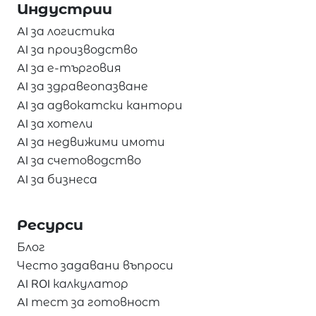
Индустрии
AI за логистика
AI за производство
AI за е-търговия
AI за здравеопазване
AI за адвокатски кантори
AI за хотели
AI за недвижими имоти
AI за счетоводство
AI за бизнеса
Ресурси
Блог
Често задавани въпроси
AI ROI калкулатор
AI тест за готовност