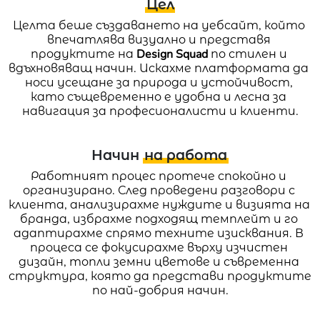
Цел
Целта беше създаването на уебсайт, който 
впечатлява визуално и представя 
продуктите на 
Design Squad
 по стилен и 
вдъхновяващ начин. Искахме платформата да 
носи усещане за природа и устойчивост, 
като същевременно е удобна и лесна за 
навигация за професионалисти и клиенти.
Начин
на работа
Работният процес протече спокойно и 
организирано. След проведени разговори с 
клиента, анализирахме нуждите и визията на 
бранда, избрахме подходящ темплейт и го 
адаптирахме спрямо техните изисквания. В 
процеса се фокусирахме върху изчистен 
дизайн, топли земни цветове и съвременна 
структура, която да представи продуктите 
по най-добрия начин.