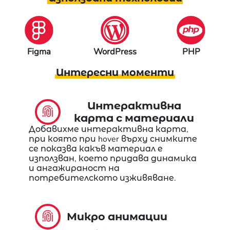
WordPress
PHP
JavaScript
Интересни моменти
Интерактивна
карта с материали
Добавихме интерактивна карта,
при която при hover върху снимките
се показва какъв материал е
използван, което придава динамика
и ангажираност на
потребителското изживяване.
Микро анимации