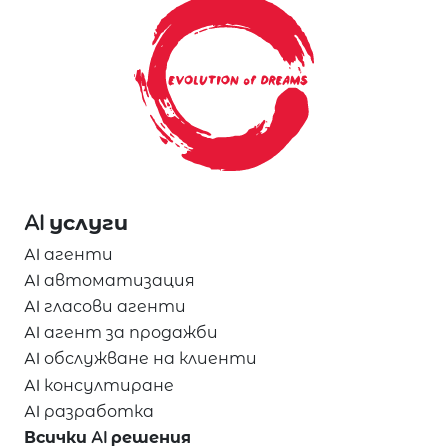
AI услуги
AI агенти
AI автоматизация
AI гласови агенти
AI агент за продажби
AI обслужване на клиенти
AI консултиране
AI разработка
Всички AI решения