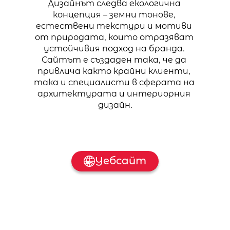
Дизайнът следва екологична 
концепция – земни тонове, 
естествени текстури и мотиви 
от природата, които отразяват 
устойчивия подход на бранда. 
Сайтът е създаден така, че да 
привлича както крайни клиенти, 
така и специалисти в сферата на 
архитектурата и интериорния 
дизайн.
Уебсайт