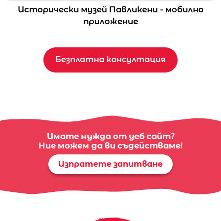
Исторически музей Павликени - мобилно
приложение
Безплатна консултация
Имате нужда от уеб сайт?
Ние можем да ви съдействаме!
Изпратете запитване