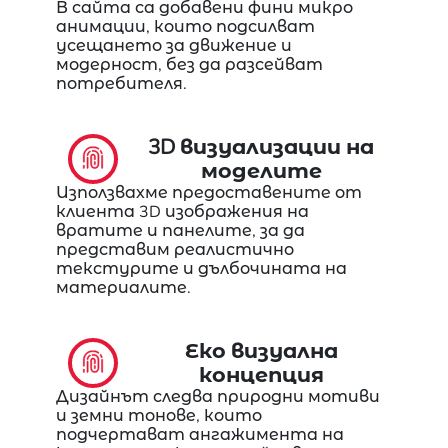
В сайта са добавени фини микро
анимации, които подсилват
усещането за движение и
модерност, без да разсейват
потребителя.
3D визуализации на
моделите
Използвахме предоставените от
клиента 3D изображения на
вратите и панелите, за да
представим реалистично
текстурите и дълбочината на
материалите.
Еко визуална
концепция
Дизайнът следва природни мотиви
и земни тонове, които
подчертават ангажимента на