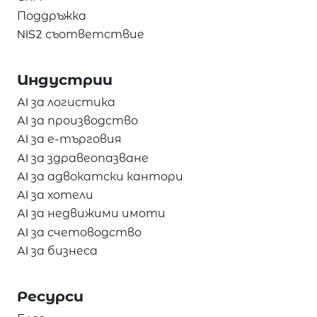
Поддръжка
NIS2 съответствие
Индустрии
AI за логистика
AI за производство
AI за е-търговия
AI за здравеопазване
AI за адвокатски кантори
AI за хотели
AI за недвижими имоти
AI за счетоводство
AI за бизнеса
Ресурси