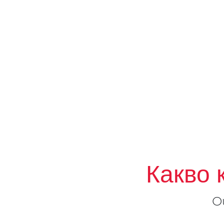
Какво 
О