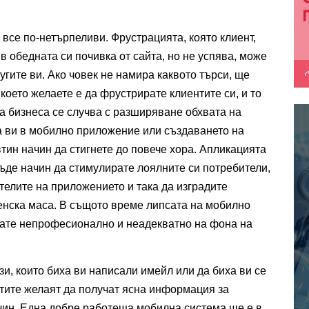
се по-нетърпеливи. Фрустрацията, която клиент, 
 обедната си почивка от сайта, но не успява, може 
угите ви. Ако човек не намира каквото търси, ще 
което желаете е да фрустрирате клиентите си, и то 
на бизнеса се случва с разширяване обхвата на 
 ви в мобилно приложение или създаването на 
тин начин да стигнете до повече хора. Апликацията 
ъде начин да стимулирате лоялните си потребители, 
елите на приложението и така да изградите 
енска маса. В същото време липсата на мобилно 
ате непрофесионално и неадекватно на фона на 
зи, които биха ви написали имейл или да биха ви се 
ите желаят да получат ясна информация за 
ачин. Една добре работеща мобилна система ще е в 