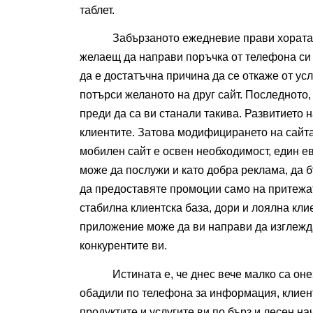
таблет. 
Забързаното ежедневие прави хората в
желаещ да направи поръчка от телефона си в
да е достатъчна причина да се откаже от усл
потърси желаното на друг сайт. Последното, 
преди да са ви станали такива. Развитието 
клиентите. Затова модифицирането на сайта
мобилен сайт е освен необходимост, един ев
може да послужи и като добра реклама, да б
да предоставяте промоции само на притежат
стабилна клиентска база, дори и лоялна кли
приложение може да ви направи да изглежд
конкурентите ви. 
Истината е, че днес вече малко са оне
обадили по телефона за информация, клиент
продуктите и услугите ви по бърз и лесен н