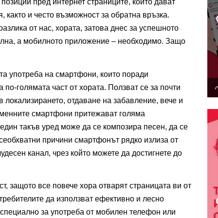
позиции пред интернет страниците, които дават 
 както и често възможност за обратна връзка. 
азлика от нас, хората, затова днес за успешното 
елна, а мобилното приложение – необходимо. Защо 
та употреба на смартфони, които поради 
по-голямата част от хората. Ползват се за почти 
 локализирането, отдаване на забавление, вече и 
еменните смартфони притежават голяма 
дин такъв уред може да се композира песен, да се 
всеобхватни причини смартфонът рядко излиза от 
удесен канал, чрез който можете да достигнете до 
, защото все повече хора отварят страницата ви от 
ребителите да използват ефективно и лесно 
 специално за употреба от мобилен телефон или 