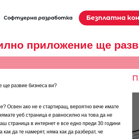
Безплатна ко
Софтуерна разработка
илно приложение ще разв
П
 ще развие бизнеса ви? 
ие? Освен ако не е стартиращ, вероятно вече имате 
нямате уеб страница е равносилно на това да не 
ш страница в интернет е все едно преди 30 години 
как да те намерят, няма как да разберат, че 