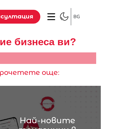
нсултация
BG
ие бизнеса ви?
рочетете още:
Най-новите