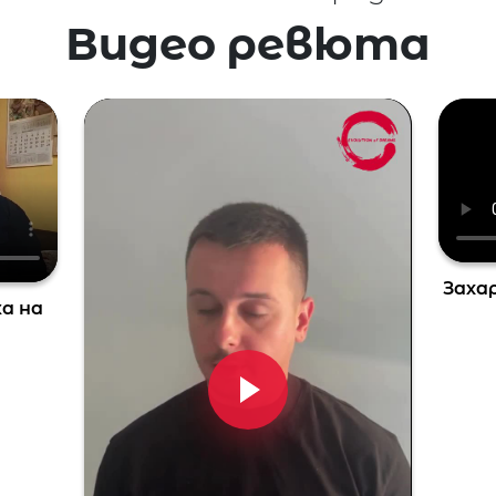
Видео ревюта
Захар
ка на