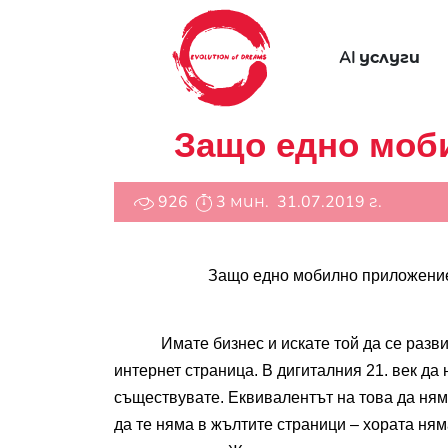
AI услуги
Защо едно моб
926
3 мин.
31.07.2019 г.
Защо едно мобилно приложение
Имате бизнес и искате той да се разв
интернет страница. В дигиталния 21. век да 
съществувате. Еквивалентът на това да няма
да те няма в жълтите страници – хората няма 