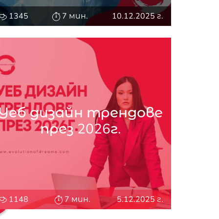
1345
7 мин.
10.12.2025 г.
Уеб дизайн трендове
през 2026г.
1148
7 мин.
5.12.2025 г.