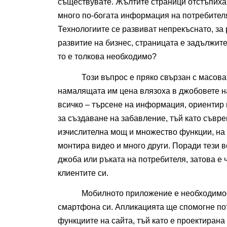
съществувате. Жълтите страници отстъпиха 
много по-богата информация на потребителя,
Технологиите се развиват непрекъснато, за р
развитие на бизнес, страницата е задължит
то е толкова необходимо? 
Този въпрос е пряко свързан с масова
намалящата им цена влязоха в джобовете на 
всичко – търсене на информация, ориентир в
за създаване на забавление, тъй като съвр
изчислителна мощ и множество функции, на е
монтира видео и много други. Поради тези 
джоба или ръката на потребителя, затова е ч
клиентите си. 
Мобилното приложение е необходимост
смартфона си. Апликацията ще спомогне пот
функциите на сайта, тъй като е проектирана