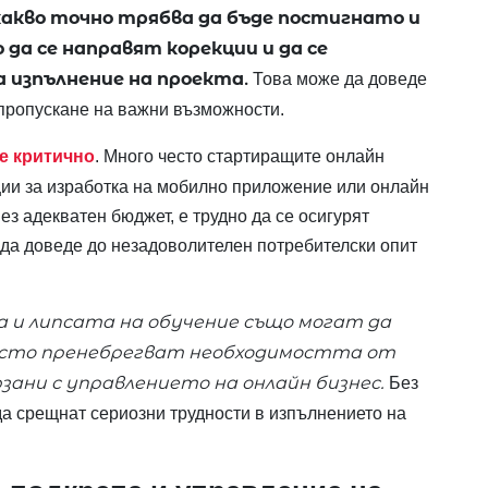
е какво точно трябва да бъде постигнато и
 да се направят корекции и да се
 изпълнение на проекта.
Това може да доведе
 пропускане на важни възможности.
е критично
. Много често стартиращите онлайн
ии за изработка на мобилно приложение или онлайн
Без адекватен бюджет, е трудно да се осигурят
е да доведе до незадоволителен потребителски опит
и липсата на обучение също могат да
есто пренебрегват необходимостта от
зани с управлението на онлайн бизнес.
Без
да срещнат сериозни трудности в изпълнението на