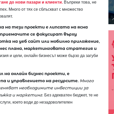
ане до нови пазари и клиенти.
Въпреки това, не
пех. Много от тях се сблъскват с множество
овалят.
а на тези проекти е липсата на ясна
дприемачите се фокусират върху
тка на уеб сайт или мобилно приложение,
нес плана, маркетинговата стратегия и
изия и цели, онлайн бизнесът може бързо да загуби
л на онлайн бизнес проекти, е
а и управлението на ресурсите.
Много
еняват необходимите инвестиции за
ръжка и маркетинг.
Без адекватен бюджет, те не
услуги, което води до незадоволителен