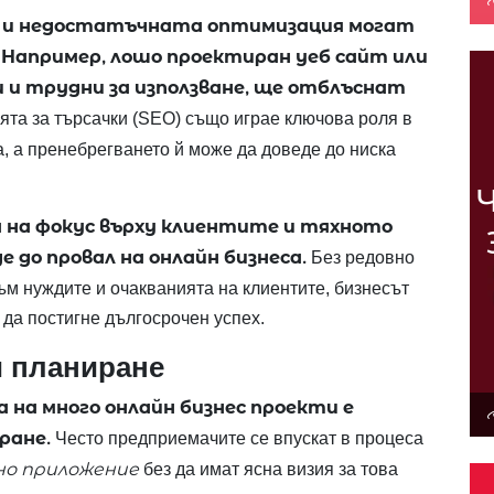
 и недостатъчната оптимизация могат
. Например, лошо проектиран уеб сайт или
и и трудни за използване, ще отблъснат
та за търсачки (SEO) също играе ключова роля в
, а пренебрегването й може да доведе до ниска
 на фокус върху клиентите и тяхното
 до провал на онлайн бизнеса.
Без редовно
ъм нуждите и очакванията на клиентите, бизнесът
 да постигне дългосрочен успех.
и планиране
 на много онлайн бизнес проекти е
ране.
Често предприемачите се впускат в процеса
но приложение
без да имат ясна визия за това