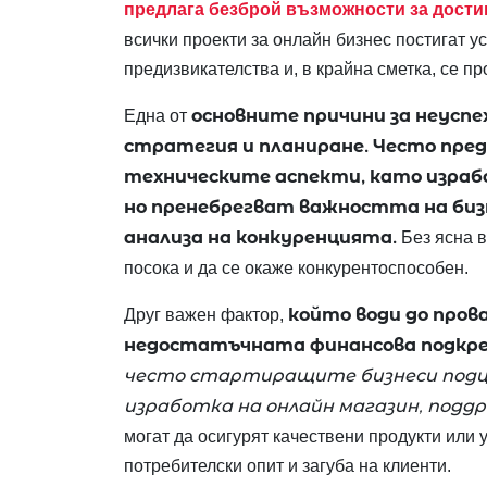
предлага безброй възможности за достиг
всички проекти за онлайн бизнес постигат ус
предизвикателства и, в крайна сметка, се пр
основните причини за неуспех
Една от
стратегия и планиране. Често пре
техническите аспекти, като израбо
но пренебрегват важността на биз
анализа на конкуренцията.
Без ясна в
посока и да се окаже конкурентоспособен.
който води до прова
Друг важен фактор,
недостатъчната финансова подкреп
често стартиращите бизнеси подц
изработка на онлайн магазин, подд
могат да осигурят качествени продукти или 
потребителски опит и загуба на клиенти.