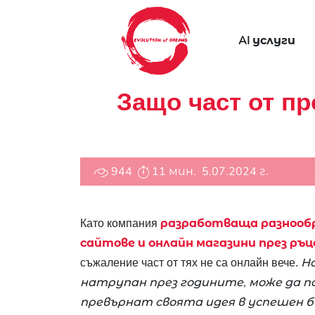
AI услуги
Защо част от пр
944
11 мин.
5.07.2024 г.
разработваща разнообр
Като компания
сайтове и онлайн магазини през ръ
Но
съжаление част от тях не са онлайн вече.
натрупан през годините, може да 
превърнат своята идея в успешен б