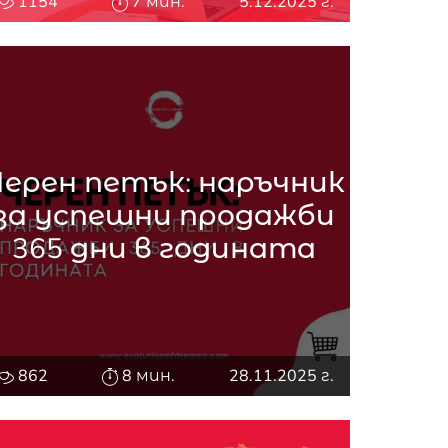
1154
7 мин.
5.12.2025 г.
Черен петък: наръчник
за успешни продажби
365 дни в годината
862
8 мин.
28.11.2025 г.