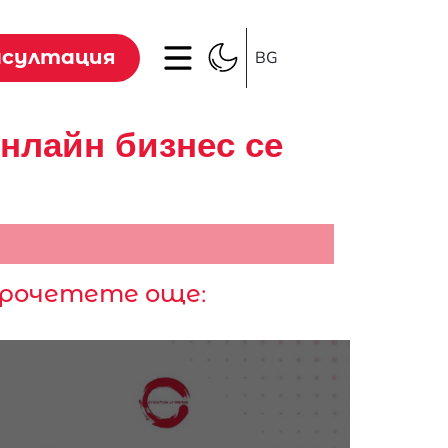
нсултация
BG
онлайн бизнес се
рочетете още: