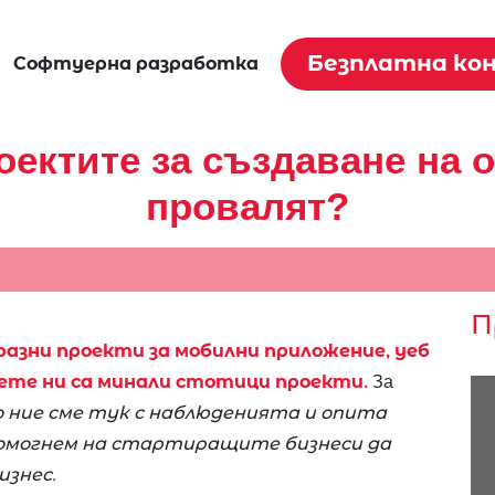
Безплатна ко
Софтуерна разработка
оектите за създаване на 
провалят?
П
азни проекти за мобилни приложение, уеб
цете ни са минали стотици проекти.
За
 ние сме тук с наблюденията и опита
помогнем на стартиращите бизнеси да
изнес.