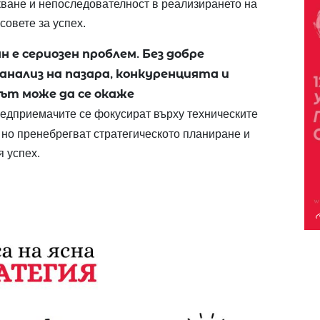
ркване и непоследователност в реализирането на
совете за успех.
н е сериозен проблем. Без добре
анализ на пазара, конкуренцията и
ът може да се окаже
едприемачите се фокусират върху техническите
, но пренебрегват стратегическото планиране и
я успех.