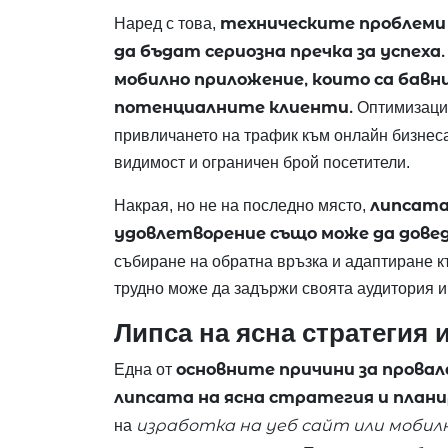
техническите проблеми
Наред с това,
да бъдат сериозна пречка за успеха
мобилно приложение, които са бавн
потенциалните клиенти.
Оптимизация
привличането на трафик към онлайн бизнеса
видимост и ограничен брой посетители.
липсата
Накрая, но не на последно място,
удовлетворение също може да доведе
събиране на обратна връзка и адаптиране к
трудно може да задържи своята аудитория и
Липса на ясна стратегия 
основните причини за провала
Една от
липсата на ясна стратегия и плани
изработка на уеб сайт или мобил
на