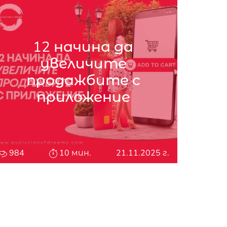
12 начина да
увеличите
продажбите с
приложение
984
10 мин.
21.11.2025 г.