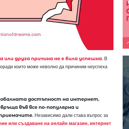
а или друга причина не е била успешна.
В
оради които може неволно да причиним неуспеха
глобалната достъпност на интернет,
евръща във все по-популярна и
дприемачите.
Независимо дали става въпрос за
ние или създаване на онлайн магазин, интернет