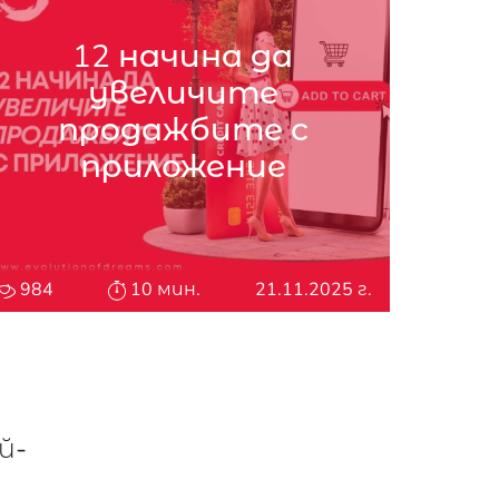
12 начина да
увеличите
продажбите с
приложение
984
10 мин.
21.11.2025 г.
й-