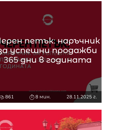
Черен петък: наръчник
за успешни продажби
365 дни в годината
861
8 мин.
28.11.2025 г.