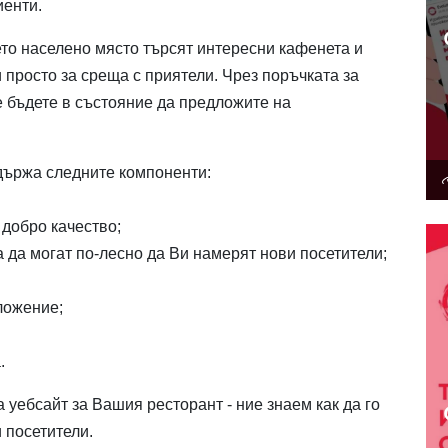
иенти.
ето населено място търсят интересни кафенета и
 просто за среща с приятели. Чрез поръчката за
е бъдете в състояние да предложите на
държа следните компоненти:
добро качество;
а да могат по-лесно да Ви намерят нови посетители;
ложение;
.
а уебсайт за Вашия ресторант - ние знаем как да го
 посетители.