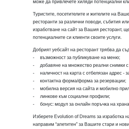
може да привлечете хиляди потенциални кл
Туристите, посетителите и жителите на Ваш
ресторанти за различни поводи, събития или
изработване на сайт за Вашия ресторант, щ
потенциалните си клиенти своите услуги.
Добрият уебсайт на ресторант трябва да съ
- възможност за публикуване на меню;
- добавяне на множество реални снимки с 
- наличност на карта с отбелязан адрес - з
- контактна форма/форма за резервации;
- мобилна версия на сайта и мобилно при
- линкове към социални профили;
- бонус: модул за онлайн поръчка на храна
Изберете Evolution of Dreams за изработка н
направим “апетитен” за Вашите стари и нови