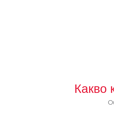
Какво 
О