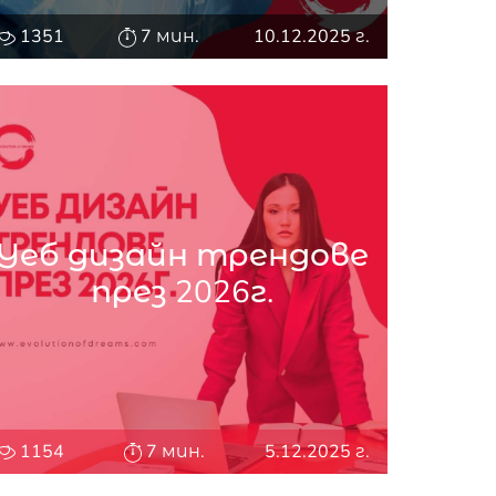
1351
7 мин.
10.12.2025 г.
Уеб дизайн трендове
през 2026г.
1154
7 мин.
5.12.2025 г.