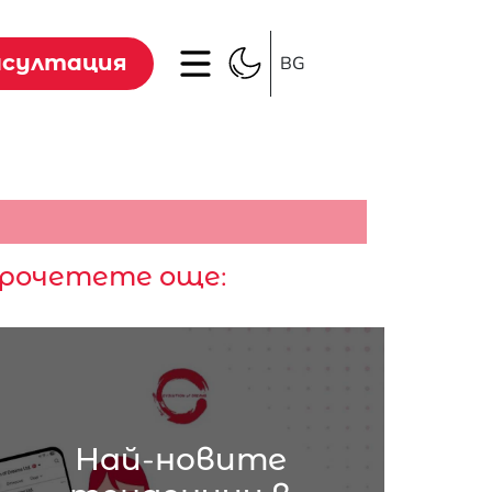
нсултация
BG
рочетете още:
Най-новите