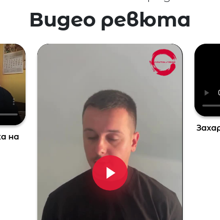
Видео ревюта
Захар
ка на