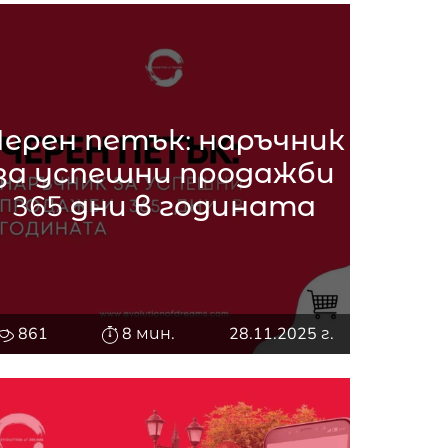
Черен петък: наръчник
за успешни продажби
365 дни в годината
861
8 мин.
28.11.2025 г.