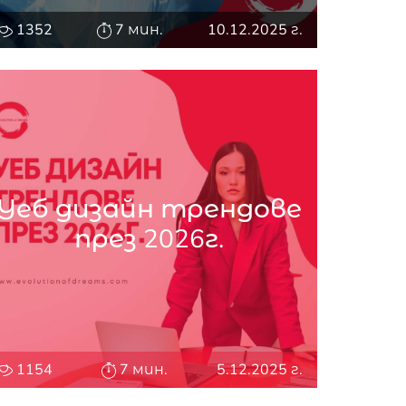
1352
7 мин.
10.12.2025 г.
Уеб дизайн трендове
през 2026г.
1154
7 мин.
5.12.2025 г.