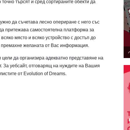
о точно търсят и сред сортираните обекти да
ужно да съчетава лесно опериране с него със
да притежава самостоятелна платформа за
 всяко място и всяко устройство с достъп до
и премахне желаната от Вас информация.
 цели да организира адекватно представяне на
т. За уебсайт, отговарящ на нуждите на Вашия
истите от Evolution of Dreams.