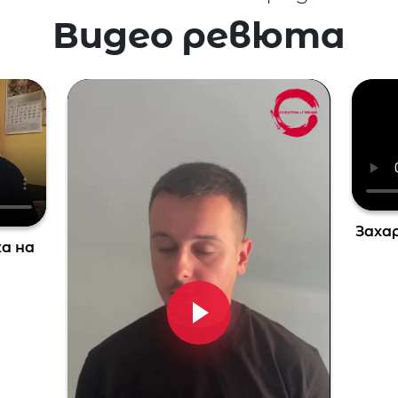
Видео ревюта
Захар
ка на