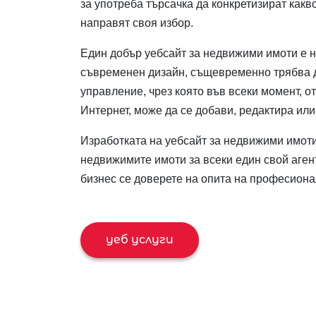
за употреба търсачка да конкретизират какв
направят своя избор.
Един добър уебсайт за недвижими имоти е н
съвременен дизайн, същевременно трябва 
управление, чрез която във всеки момент, от
Интернет, може да се добави, редактира ил
Изработката на уебсайт за недвижими имоти
недвижимите имоти за всеки един свой аген
бизнес се доверете на опита на професионал
уеб услуги