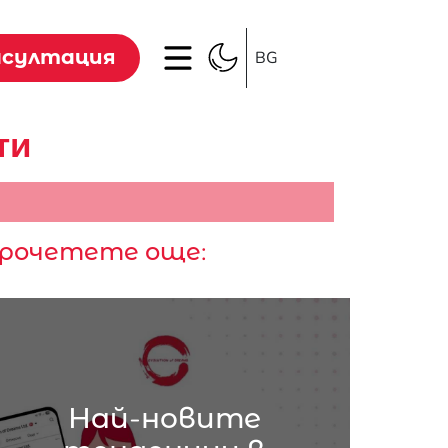
нсултация
BG
ти
рочетете още:
Най-новите