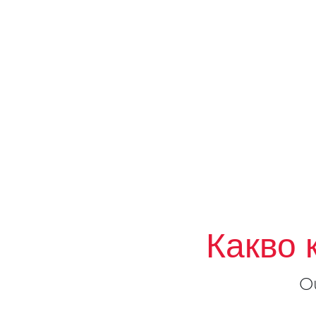
Какво 
О