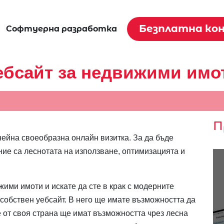
Безплатна ко
Софтуерна разработка
ебсайт за недвижими имо
П
нейна своеобразна онлайн визитка. За да бъде
ние са леснотата на използване, оптимизацията и
жими имоти и искате да сте в крак с модерните
т собствен уебсайт. В него ще имате възможността да
е от своя страна ще имат възможността чрез лесна