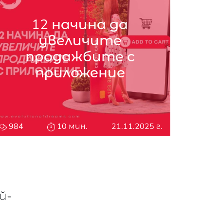
12 начина да
увеличите
продажбите с
приложение
984
10 мин.
21.11.2025 г.
й-