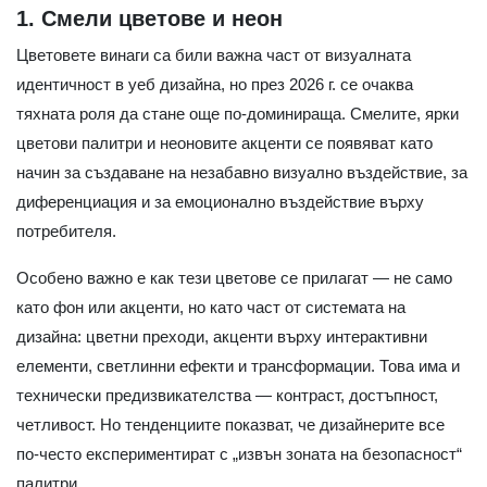
1. Смели цветове и неон
Цветовете винаги са били важна част от визуалната
идентичност в уеб дизайна, но през 2026 г. се очаква
тяхната роля да стане още по-доминираща. Смелите, ярки
цветови палитри и неоновите акценти се появяват като
начин за създаване на незабавно визуално въздействие, за
диференциация и за емоционално въздействие върху
потребителя.
Особено важно е как тези цветове се прилагат — не само
като фон или акценти, но като част от системата на
дизайна: цветни преходи, акценти върху интерактивни
елементи, светлинни ефекти и трансформации. Това има и
технически предизвикателства — контраст, достъпност,
четливост. Но тенденциите показват, че дизайнерите все
по-често експериментират с „извън зоната на безопасност“
палитри.