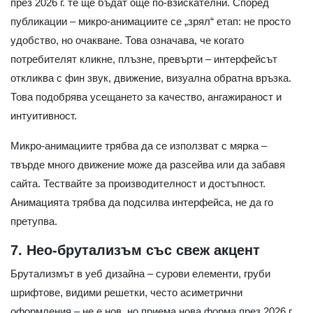
през 2026 г. те ще бъдат още по-взискателни. Според
публикации – микро-анимациите се „зрял“ етап: не просто
удобство, но очакване. Това означава, че когато
потребителят кликне, плъзне, превърти – интерфейсът
откликва с фин звук, движение, визуална обратна връзка.
Това подобрява усещането за качество, ангажираност и
интуитивност.
Микро-анимациите трябва да се използват с мярка –
твърде много движение може да разсейва или да забавя
сайта. Тествайте за производителност и достъпност.
Анимацията трябва да подсилва интерфейса, не да го
претупва.
7. Нео-брутализъм със свеж акцент
Брутализмът в уеб дизайна – сурови елементи, груби
шрифтове, видими решетки, често асиметрични
оформления – не е нов, но приема нова форма през 2026 г.