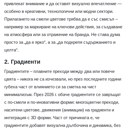
привлекат внимание и да оставят визуално впечатление —
особено в креативни, технологични или модни сектори.
Прилагането на смели цветове трябва да е със смисъл –
например за маркиране на ключови действия, за създаване
на атмосфера или за отражение на бранда. Не става дума
просто за „да е ярко“, а за „да подкрепя съдържанието и
целта“.
2. Градиенти
Градиентите – плавните преходи между два или повече
цвята – никога не са изчезвали, но през последните години
губеха част от влиянието си за сметка на чист
минимализъм. През 2026 г. обаче град­иентите се завръщат
с по-смели и по-иновативни форми: многоцветни преходи,
наситени цветове, движения (анимации) на градиенти и
интеграция с 3D форми. Част от причината е, че
градиентите добавят визуална дълбочина и динамика, без