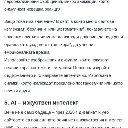
персонализирани съобщения, микро анимации, които
симулират човешка реакция.
Защо това има значение? В свят, в който много сайтове
изглеждат „безлични“ или „автоматични“, показването на
човешко присъствие може да изгради доверие, да подкрепи
бранда като „зад него стоят хора“, да улесни
емоционалната връзка.
Използвайте изображения и визуали, които показват
реални хора, контексти, ситуации. Персонализирайте
съдържанието и го направете автентично. Избягвайте
снимки, които изглеждат прекалено постановъчни или „като
всички други“.
5. AI – изкуствен интелект
Вече не е само бъдеще – през 2026 г. дизайнът и уеб
сайтовете са под силното влияние на изкуствения интелект
(ИИ). Това не означава просто чатботове или генерация на