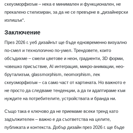
скеуоморфизъм – нека е минимален и функционален, не
прекалено стилизиран, за да не се превърне в „дизайнерски
излишък“.
Заключение
През 2026 г. уеб дизайнът ще бъде едновременно визуално
по-смел и технологично по-умел. Трендовете, които
обсъдихме – смели цветове и неон, градиенти, 3D форми,
човешко присъствие, AI интеграция, микро-анимации, нео-
брутализъм, glassmorphism, neomorphism, лек
скеуоморфизъм – са само част от картината. Но важното е
не просто да следваме тенденции, а да ги адаптираме към
нуждите на потребителите, устройствата и бранда ни.
Също така е ключово да не приемаме всеки тренд като
задължителен – важно е да съответства на целите,
публиката и контекста. Добър дизайн през 2026 г. ще бъде