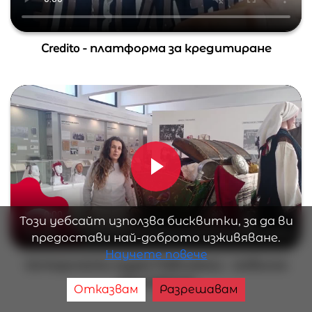
Credito - платформа за кредитиране
Този уебсайт използва бисквитки, за да ви
предостави най-доброто изживяване.
Научете повече
Исторически музей Павликени - мобилно
приложение
Отказвам
Разрешавам