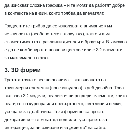
да изискват сложна графика – и те могат да работят добре
в контекста на визии, които трябва да впечатлят.
Градиентите трябва да се използват с внимание към
четливостта (особено текст върху тях), както и към
съвместимостта с различни дисплеи и браузъри. Възможно
е да се комбинират с неонови цветове или с 3D елементи
за максимален ефект.
3. 3D форми
Третата точка е все по-значима – включването на
триизмерни елементи (поне визуално) в уеб дизайна. Това
включва 3D модели, реалистични рендери, елементи, които
реагират на курсора или превъртането, светлини и сенки,
усещане за дълбочина. Тези форми не са просто
декоративни – те могат да подсилят усещането за
интеракция, за ангажиране и за „живота“ на сайта.