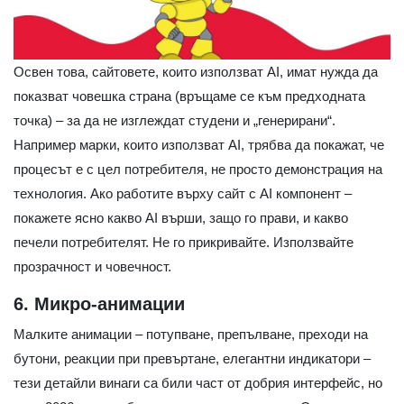
Освен това, сайтовете, които използват AI, имат нужда да
показват човешка страна (връщаме се към предходната
точка) – за да не изглеждат студени и „генерирани“.
Например марки, които използват AI, трябва да покажат, че
процесът е с цел потребителя, не просто демонстрация на
технология. Ако работите върху сайт с AI компонент –
покажете ясно какво AI върши, защо го прави, и какво
печели потребителят. Не го прикривайте. Използвайте
прозрачност и човечност.
6. Микро-анимации
Малките анимации – потупване, препълване, преходи на
бутони, реакции при превъртане, елегантни индикатори –
тези детайли винаги са били част от добрия интерфейс, но