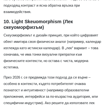
подходящ контраст и ясна обратна връзка при
взаимодействия.
10. Light Skeuomorphism (Лек
скеуоморфизъм)
Скеуоморфизмът е дизайн принцип, при който цифровият
обект имитира своя физически аналог (например, календар
изглежда като истински календар). В „лек“ вариант – това
означава, че има тонки визуални препратки към
физическите контексти, но остава с чиста, модерна
естетика.
През 2026 г. се предвижда този подход да се върне –
особено в контексти, където потребителят очаква
познатост и интуитивност (например образователни
приложения, интерфейси за по-възрастна аудитория, или
специфични индустрии). Ако решите да използвате лек