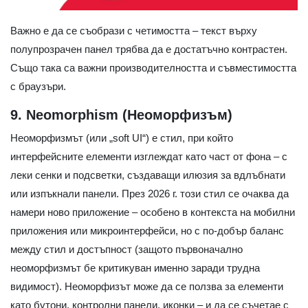
Важно е да се съобрази с четимостта – текст върху
полупрозрачен панел трябва да е достатъчно контрастен.
Също така са важни производителността и съвместимостта
с браузъри.
9. Neomorphism (Неоморфизъм)
Неоморфизмът (или „soft UI“) е стил, при който
интерфейсните елементи изглеждат като част от фона – с
леки сенки и подсветки, създаващи илюзия за вдлъбнати
или изпъкнали панели. През 2026 г. този стил се очаква да
намери ново приложение – особено в контекста на мобилни
приложения или микроинтерфейси, но с по-добър баланс
между стил и достъпност (защото първоначално
неоморфизмът бе критикуван именно заради трудна
видимост). Неоморфизът може да се ползва за елементи
като бутони, контролни панели, иконки – и да се съчетае с