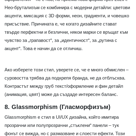
Нео-брутализъм се комбинира с модерни детайли: цветови
акценти, миксация с 3D форми, неон, градиенти, и човешко
присъствие. Причината е, че когато дизайните стават
твърде перфектни и безлични, някои марки се връщат към
чувство за „грапавост“, за „идентичност“, за „рутина с
акцент“. Това е начин да се отличиш.
Ако изберете този стил, уверете се, че е много обмислен –
суровостта трябва да подкрепя бранда, не да отблъсква.
Контрастът между груб текст/оформление и фин детайл
(анимация, цвят) може да създаде интересен баланс.
8. Glassmorphism (Гласморфизъм)
Glassmorphism e стил в UI/UX дизайна, който имитира
прозрачни или полупрозрачни „стъклени“ панели – тук
фонът се вижда, но с размазване и слоести ефекти. Този