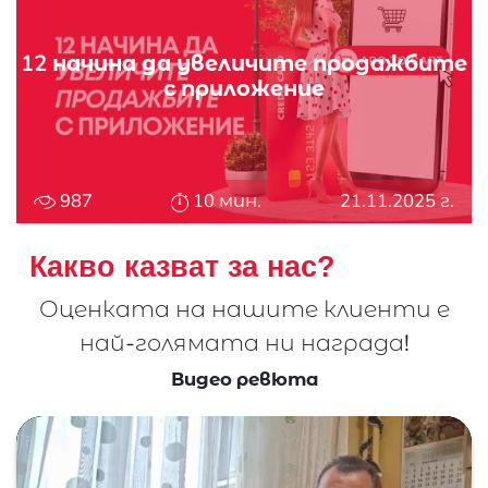
12 начина да увеличите продажбите
с приложение
987
10 мин.
21.11.2025 г.
Какво казват за нас?
Оценката на нашите клиенти е
най-
голямата ни награда!
Видео ревюта