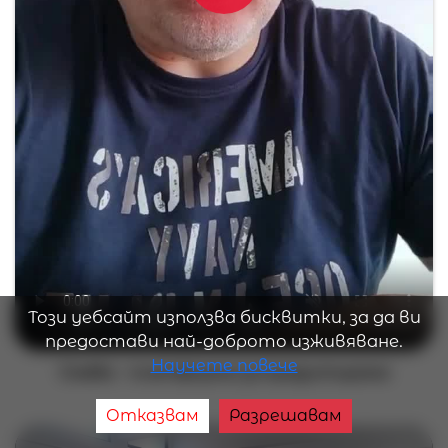
Този уебсайт използва бисквитки, за да ви
предостави най-доброто изживяване.
Научете повече
Credito - платформа за кредитиране
Отказвам
Разрешавам