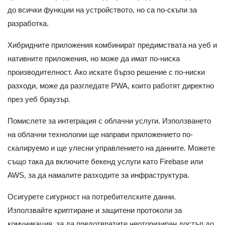
до всички функции на устройството, но са по-скъпи за
разработка.
Хибридните приложения комбинират предимствата на уеб и
нативните приложения, но може да имат по-ниска
производителност. Ако искате бързо решение с по-ниски
разходи, може да разгледате PWA, които работят директно
през уеб браузър.
Помислете за интеграция с облачни услуги. Използването
на облачни технологии ще направи приложението по-
скалируемо и ще улесни управлението на данните. Можете
също така да включите бекенд услуги като Firebase или
AWS, за да намалите разходите за инфраструктура.
Осигурете сигурност на потребителските данни.
Използвайте криптиране и защитени протоколи за
комуникация, за да предотвратите неоторизиран достъп до