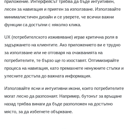
приложение. Интерфейсът трябва да бъде интуитивен,
лесен за навигация и приятен за използване. Използвайте
минималистичен дизайн и се уверете, че всички важни
функции са достъпни с няколко клика.
UX (потребителското изживяване) играе критична роля в
задържането на клиентите. Ако приложението ви е трудно
за използване или не отговаря на очакванията на
потребителите, те бързо ще го изоставят. Оптимизирайте
процеса на навигация, като премахнете ненужните стъпки и
улесните достъпа до важната информация.
Използвайте ясни и интуитивни икони, които потребителите
могат лесно да разпознаят. Например, бутонът за връщане
назад трябва винаги да бъде разположен на достъпно
място, за да избегнете объркване.