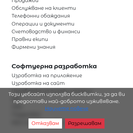
Продажби
Обслужване на клиенти
Телефонни обаждания
Операции и документи
Счетоводство и финанси
Правни екипи
Фирмени знания
Софтуерна разработка
Изработка на приложение
Изработка на сайт
Изработка на онлайн магазин
Този уебсайт използва бисквитки, за да ви
ERP
предостави най-доброто изживяване.
CRM
Научете повече
Поддръжка
NIS2 съответствие
Отказвам
Разрешавам