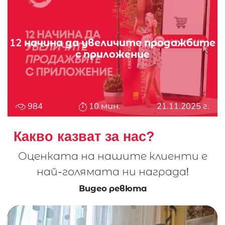
12 начина да увеличите продажбите
с приложение
984
10 мин.
21.11.2025 г.
Какво казват за нас?
Оценката на нашите клиенти е
най-
голямата ни награда!
Видео ревюта