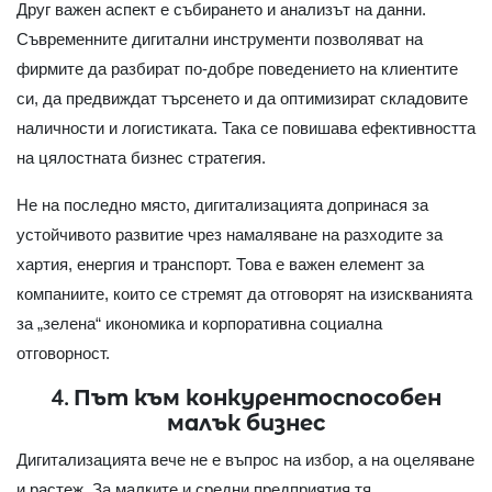
Друг важен аспект е събирането и анализът на данни.
Съвременните дигитални инструменти позволяват на
фирмите да разбират по-добре поведението на клиентите
си, да предвиждат търсенето и да оптимизират складовите
наличности и логистиката. Така се повишава ефективността
на цялостната бизнес стратегия.
Не на последно място, дигитализацията допринася за
устойчивото развитие чрез намаляване на разходите за
хартия, енергия и транспорт. Това е важен елемент за
компаниите, които се стремят да отговорят на изискванията
за „зелена“ икономика и корпоративна социална
отговорност.
4. Път към конкурентоспособен
малък бизнес
Дигитализацията вече не е въпрос на избор, а на оцеляване
и растеж. За малките и средни предприятия тя