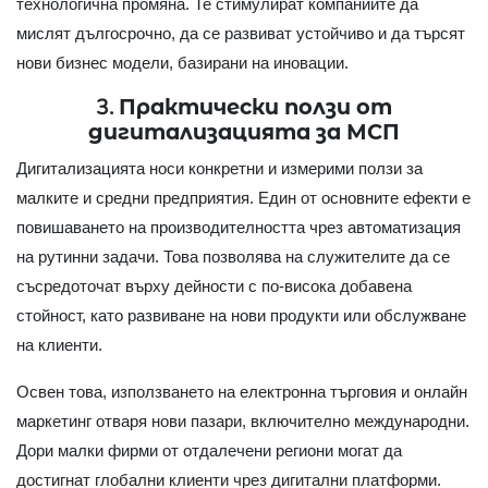
технологична промяна. Те стимулират компаниите да
мислят дългосрочно, да се развиват устойчиво и да търсят
нови бизнес модели, базирани на иновации.
3. Практически ползи от
дигитализацията за МСП
Дигитализацията носи конкретни и измерими ползи за
малките и средни предприятия. Един от основните ефекти е
повишаването на производителността чрез автоматизация
на рутинни задачи. Това позволява на служителите да се
съсредоточат върху дейности с по-висока добавена
стойност, като развиване на нови продукти или обслужване
на клиенти.
Освен това, използването на електронна търговия и онлайн
маркетинг отваря нови пазари, включително международни.
Дори малки фирми от отдалечени региони могат да
достигнат глобални клиенти чрез дигитални платформи.